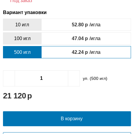
Под заказ
Вариант упаковки
10 игл
52.80
/игла
100 игл
47.04
/игла
500 игл
42.24
/игла
уп. (
500
игл)
21 120
В корзину