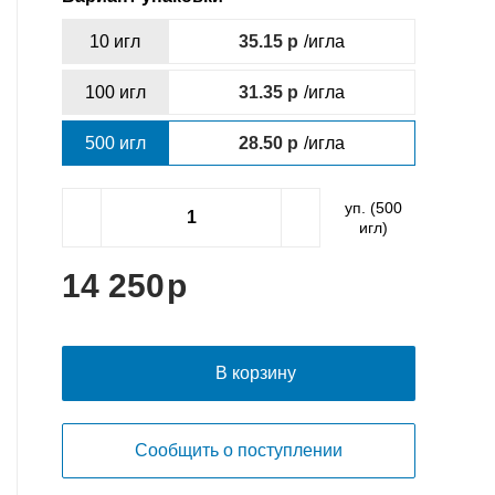
10 игл
35.15
/игла
100 игл
31.35
/игла
500 игл
28.50
/игла
уп. (
500
игл)
14 250
В корзину
Сообщить о поступлении