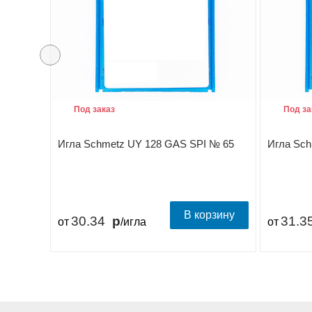
Под заказ
Под за
Игла Schmetz UY 128 GAS SPI № 65
Игла Sch
В корзину
30.34
31.3
от
/игла
от