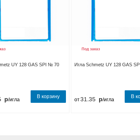
каз
Под заказ
metz UY 128 GAS SPI № 70
Игла Schmetz UY 128 GAS SP
В корзину
В к
5
31.35
/игла
от
/игла