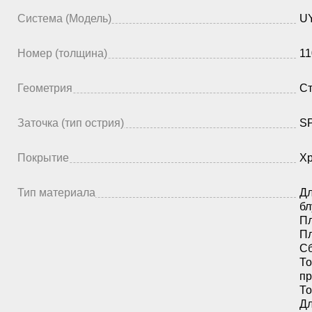
Система (Модель)
UY
Номер (толщина)
11
Геометрия
Ст
Заточка (тип острия)
SP
Покрытие
Х
Тип материала
Дл
бл
Пл
Пл
Сб
То
пр
То
Дл