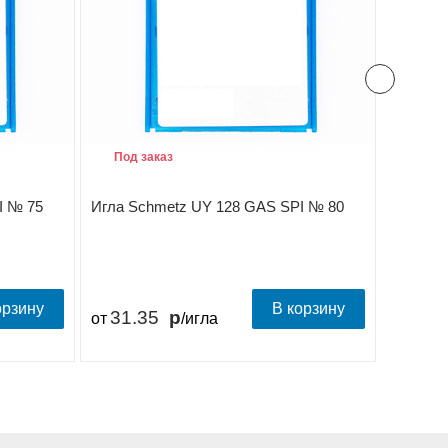
Под заказ
Под з
I № 75
Игла Schmetz UY 128 GAS SPI № 80
Игла Sc
орзину
В корзину
31.35
31.
от
/игла
от