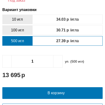
Под заказ
Вариант упаковки
10 игл
34.03
/игла
100 игл
30.71
/игла
500 игл
27.39
/игла
уп. (
500
игл)
13 695
В корзину