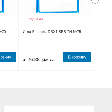
Под заказ
Под з
№70
Игла Schmetz DBX1 SES TN №75
Игла S
орзину
В корзину
26.88
26.
от
/игла
от