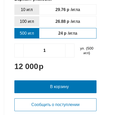
10 игл
29.76
/игла
100 игл
26.88
/игла
500 игл
24
/игла
уп. (
500
игл)
12 000
В корзину
Сообщить о поступлении