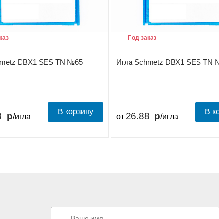
каз
Под заказ
hmetz DBX1 SES TN №65
Игла Schmetz DBX1 SES TN 
В корзину
В к
8
26.88
/игла
от
/игла