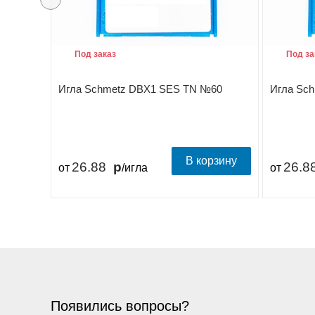
Под заказ
Под за
Игла Schmetz DBX1 SES TN №60
Игла Sc
В корзину
26.88
26.8
от
/игла
от
Появились вопросы?