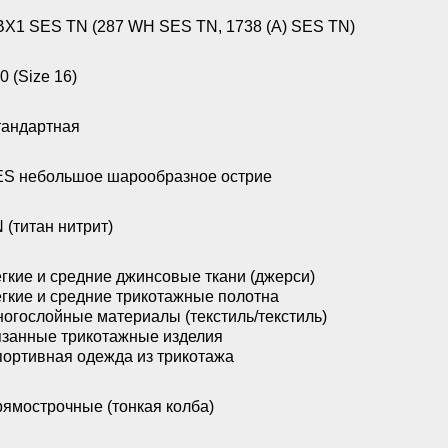
X1 SES TN (287 WH SES TN, 1738 (A) SES TN)
0 (Size 16)
андартная
S небольшое шарообразное острие
 (титан нитрит)
гкие и средние джинсовые ткани (джерси)
гкие и средние трикотажные полотна
огослойные материалы (текстиль/текстиль)
занные трикотажные изделия
ортивная одежда из трикотажа
ямострочные (тонкая колба)