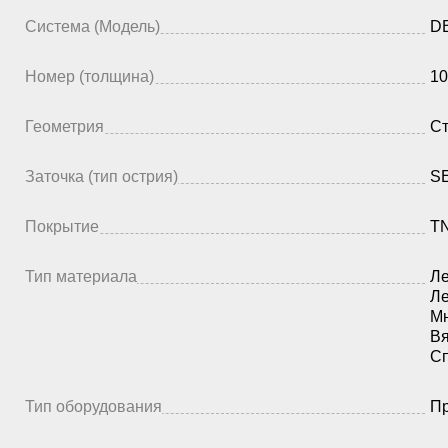
Система (Модель)
DB
Номер (толщина)
10
Геометрия
Ст
Заточка (тип острия)
SE
Покрытие
TN
Тип материала
Ле
Ле
Мн
Вя
Сп
Тип оборудования
Пр