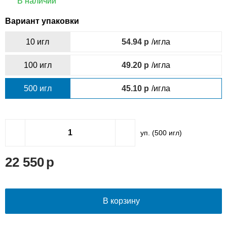
В наличии
Вариант упаковки
10 игл
54.94
/игла
100 игл
49.20
/игла
500 игл
45.10
/игла
уп. (
500
игл)
22 550
В корзину