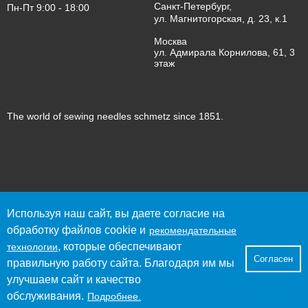
Санкт-Петербург,
Пн-Пт 9:00 - 18:00
ул. Магнитогорская, д. 23, к.1
Москва
ул. Адмирала Корнилова, 61, 3
этаж
The world of sewing needles schmetz since 1851.
© 2023 SCHMETZ
Используя наш сайт, вы даете согласие на
Политика конфиденциальности
обработку файлов cookie и
рекомендательные
Согласие пользователя сайта на обработку персональных
, которые обеспечивают
данных
технологии
Согласен
Согласие на получение рекламно-информационных
правильную работу сайта. Благодаря им мы
материалов
улучшаем сайт и качество
Рекомендательные технологии
обслуживания.
Подробнее.
Публичный договор-оферта