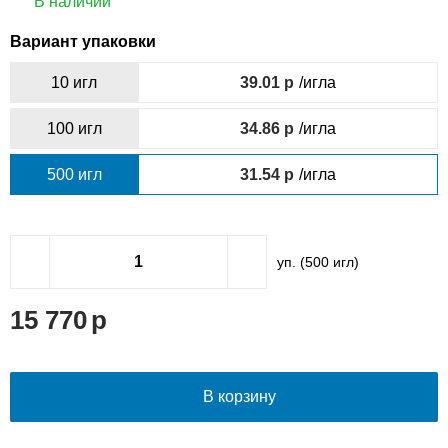
В наличии
Вариант упаковки
10 игл
39.01
/игла
100 игл
34.86
/игла
500 игл
31.54
/игла
уп. (
500
игл)
15 770
В корзину